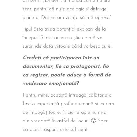
din senin: „Evident, a mânca carne nu are
sens, pentru că nu e ecologic și distruge
planeta. Dar nu am voința să mă opresc.”
Tipul ăsta avea potențial exploziv de la
început. Și nici acum nu știu ce mă va
surprinde data viitoare când vorbesc cu el!
Credeți că participarea într-un
documentar, fie ca protagonist, fie
ca regizor, poate aduce o formă de
vindecare emoțională?
Pentru mine, această întreagă călătorie a
fost o experiență profund umană și extrem
de îmbogățitoare. Nicio terapie nu m-a
dus vreodată în astfel de locuri! 🙂 Sper
că acest răspuns este suficient!