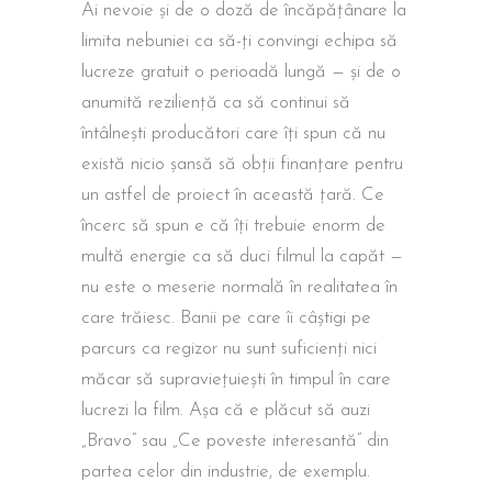
Ai nevoie și de o doză de încăpățânare la
limita nebuniei ca să-ți convingi echipa să
lucreze gratuit o perioadă lungă — și de o
anumită reziliență ca să continui să
întâlnești producători care îți spun că nu
există nicio șansă să obții finanțare pentru
un astfel de proiect în această țară. Ce
încerc să spun e că îți trebuie enorm de
multă energie ca să duci filmul la capăt —
nu este o meserie normală în realitatea în
care trăiesc. Banii pe care îi câștigi pe
parcurs ca regizor nu sunt suficienți nici
măcar să supraviețuiești în timpul în care
lucrezi la film. Așa că e plăcut să auzi
„Bravo” sau „Ce poveste interesantă” din
partea celor din industrie, de exemplu.