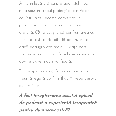
Ah, și în legătură cu protagonistul meu —
mi-a spus în timpul proiecțiilor din Polonia
că, într-un fel, aceste conversații cu
publicul sunt pentru el ca o terapie
gratuită. 🙂 Totuși, știu că confruntarea cu
filmul a fost foarte dificilă pentru el. Iar
dacă adaugi viața reală — viața care
formează narațiunea filmului — experiența
devine extrem de stratificată.
Tot ce sper este că Antek nu are nicio
traumă legată de film. Îl voi întreba despre
asta mâine!
A fost înregistrarea acestui episod
de podcast o experiență terapeutică
pentru dumneavoastră?