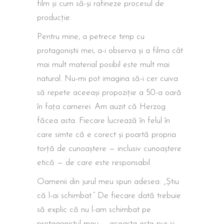
film și cum să-și rafineze procesul de
producție.
Pentru mine, a petrece timp cu
protagoniștii mei, a-i observa și a filma cât
mai mult material posibil este mult mai
natural. Nu-mi pot imagina să-i cer cuiva
să repete aceeași propoziție a 50-a oară
în fața camerei. Am auzit că Herzog
făcea asta. Fiecare lucrează în felul în
care simte că e corect și poartă propria
torță de cunoaștere — inclusiv cunoaștere
etică — de care este responsabil.
Oamenii din jurul meu spun adesea: „Știu
că l-ai schimbat.” De fiecare dată trebuie
să explic că nu l-am schimbat pe
protagonistul meu — aceasta este pur și