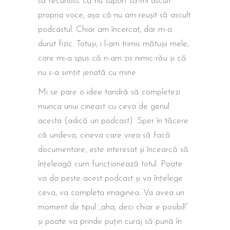
să recunosc că nu suport să-mi ascult
propria voce, așa că nu am reușit să ascult
podcastul. Chiar am încercat, dar m-a
durut fizic. Totuși, i l-am trimis mătușii mele,
care mi-a spus că n-am zis nimic rău și că
nu s-a simțit jenată cu mine.
Mi se pare o idee tandră să completezi
munca unui cineast cu ceva de genul
acesta (adică un podcast). Sper în tăcere
că undeva, cineva care vrea să facă
documentare, este interesat și încearcă să
înțeleagă cum funcționează totul. Poate
va da peste acest podcast și va înțelege
ceva, va completa imaginea. Va avea un
moment de tipul „aha, deci chiar e posibil!”
și poate va prinde puțin curaj să pună în