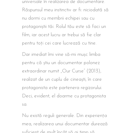
universale în realizarea de documentare.
Răspunsul meu instinctiv ar fi: niciodată să
nu dormi cu membrii echipei sau cu
protagoniștii tăi. Rolul tău este să faci un
film, iar acest lucru ar trebui să fie clar
pentru toți cei care lucrează cu tine.
Dar imediat îmi vine să-mi mușc limba
pentru că știu un documentar polonez
extraordinar numit „Our Curse” (2013),
realizat de un cuplu de cineaști, în care
protagonista este partenera regizorului.
Deci, evident, el doarme cu protagonista
sa.
Nu există reguli generale. Din experiența
mea, realizarea unui documentar durează
suficient de mult încât să ai timp să