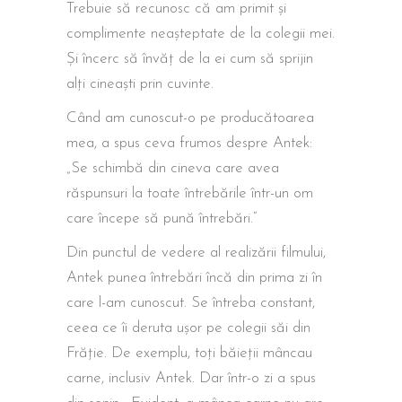
Trebuie să recunosc că am primit și
complimente neașteptate de la colegii mei.
Și încerc să învăț de la ei cum să sprijin
alți cineaști prin cuvinte.
Când am cunoscut-o pe producătoarea
mea, a spus ceva frumos despre Antek:
„Se schimbă din cineva care avea
răspunsuri la toate întrebările într-un om
care începe să pună întrebări.”
Din punctul de vedere al realizării filmului,
Antek punea întrebări încă din prima zi în
care l-am cunoscut. Se întreba constant,
ceea ce îi deruta ușor pe colegii săi din
Frăție. De exemplu, toți băieții mâncau
carne, inclusiv Antek. Dar într-o zi a spus