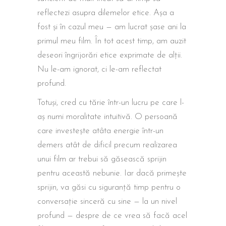
reflectezi asupra dilemelor etice. Așa a
fost și în cazul meu — am lucrat șase ani la
primul meu film. În tot acest timp, am auzit
deseori îngrijorări etice exprimate de alții.
Nu le-am ignorat, ci le-am reflectat
profund.
Totuși, cred cu tărie într-un lucru pe care l-
aș numi moralitate intuitivă. O persoană
care investește atâta energie într-un
demers atât de dificil precum realizarea
unui film ar trebui să găsească sprijin
pentru această nebunie. Iar dacă primește
sprijin, va găsi cu siguranță timp pentru o
conversație sinceră cu sine — la un nivel
profund — despre de ce vrea să facă acel