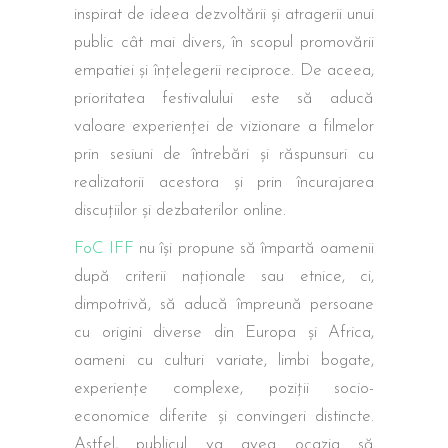
inspirat de ideea dezvoltării și atragerii unui
public cât mai divers, în scopul promovării
empatiei și înțelegerii reciproce. De aceea,
prioritatea festivalului este să aducă
valoare experienței de vizionare a filmelor
prin sesiuni de întrebări și răspunsuri cu
realizatorii acestora și prin încurajarea
discuțiilor și dezbaterilor online.
FoC IFF
nu își propune să împartă oamenii
după criterii naționale sau etnice, ci,
dimpotrivă, să aducă împreună persoane
cu origini diverse din Europa și Africa,
oameni cu culturi variate, limbi bogate,
experiențe complexe, poziții socio-
economice diferite și convingeri distincte.
Astfel, publicul va avea ocazia să