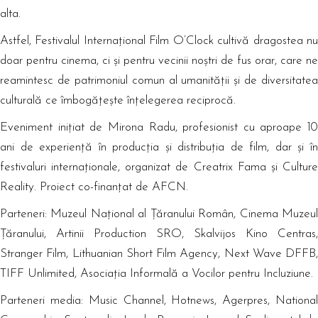
alta.
Astfel, Festivalul Internațional Film O’Clock cultivă dragostea nu
doar pentru cinema, ci și pentru vecinii noștri de fus orar, care ne
reamintesc de patrimoniul comun al umanității și de diversitatea
culturală ce îmbogățește înțelegerea reciprocă.
Eveniment inițiat de Mirona Radu, profesionist cu aproape 10
ani de experiență în producția și distribuția de film, dar și în
festivaluri internaționale, organizat de Creatrix Fama și Culture
Reality. Proiect co-finanțat de AFCN.
Parteneri: Muzeul Național al Țăranului Român, Cinema Muzeul
Țăranului, Artinii Production SRO, Skalvijos Kino Centras,
Stranger Film, Lithuanian Short Film Agency, Next Wave DFFB,
TIFF Unlimited, Asociația Informală a Vocilor pentru Incluziune.
Parteneri media: Music Channel, Hotnews, Agerpres, National