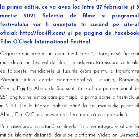
la prima ediție, ce va avea loc între 27 februarie și 3
martie 2021. Selecția de filme și programul
festivalului vor fi anunțate în curând pe site-ul
oficial: http://foc-iff.com/ și pe pagina de Facebook
Film O’Clock International Festival.
Organizatorii propun un eveniment care își dorește să fie mai
mult decât un festival de film – o adevărată mișcare culturală
ce folosește meridianele și fusurile orare pentru a transforma
Pământul într-o cetate cinematografică. Lituania, România,
Grecia, Egipt și Africa de Sud sunt țările aflate pe meridianul de
25° longitudine estică care participă la prima ediție a festivalului
în 2021. De la Marea Baltică până la cel mai sudic punct al
Africii, Film O’Clock unește emisfera nordică cu cea sudică.
Prin vizionarea simultană a filmelor în cinematografe aflate la
mii de kilometri distanță, dar și pe platforme Video on Demand,