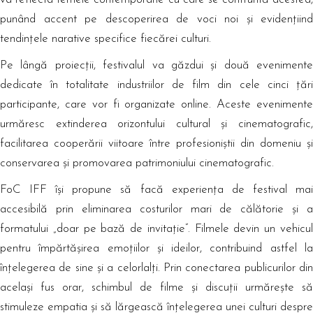
punând accent pe descoperirea de voci noi și evidențiind
tendințele narative specifice fiecărei culturi.
Pe lângă proiecții, festivalul va găzdui și două evenimente
dedicate în totalitate industriilor de film din cele cinci țări
participante, care vor fi organizate online. Aceste evenimente
urmăresc extinderea orizontului cultural și cinematografic,
facilitarea cooperării viitoare între profesioniștii din domeniu și
conservarea și promovarea patrimoniului cinematografic.
FoC IFF își propune să facă experiența de festival mai
accesibilă prin eliminarea costurilor mari de călătorie și a
formatului „doar pe bază de invitație”. Filmele devin un vehicul
pentru împărtășirea emoțiilor și ideilor, contribuind astfel la
înțelegerea de sine și a celorlalți. Prin conectarea publicurilor din
același fus orar, schimbul de filme și discuții urmărește să
stimuleze empatia și să lărgească înțelegerea unei culturi despre