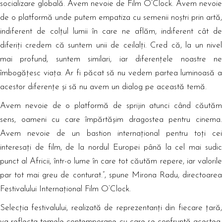
socializare globală. Avem nevoie de Film O’Clock. Avem nevoie
de o platformă unde putem empatiza cu semenii noștri prin artă,
indiferent de colțul lumii în care ne aflăm, indiferent cât de
diferiți credem că suntem unii de ceilalți. Cred că, la un nivel
mai profund, suntem similari, iar diferențele noastre ne
îmbogățesc viața. Ar fi păcat să nu vedem partea luminoasă a
acestor diferențe și să nu avem un dialog pe această temă.
Avem nevoie de o platformă de sprijin atunci când căutăm
sens, oameni cu care împărtășim dragostea pentru cinema.
Avem nevoie de un bastion internațional pentru toți cei
interesați de film, de la nordul Europei până la cel mai sudic
punct al Africii, într-o lume în care tot căutăm repere, iar valorile
par tot mai greu de conturat.”, spune Mirona Radu, directoarea
Festivalului Internațional Film O’Clock.
Selecția festivalului, realizată de reprezentanți din fiecare țară,
va reflecta temele contemporane cu care se confruntă acestea,