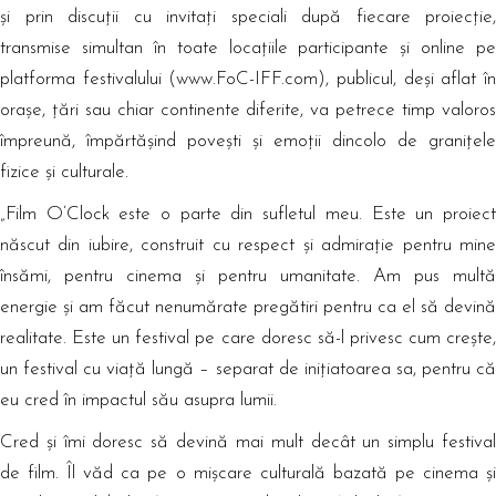
și prin discuții cu invitați speciali după fiecare proiecție,
transmise simultan în toate locațiile participante și online pe
platforma festivalului (www.FoC-IFF.com), publicul, deși aflat în
orașe, țări sau chiar continente diferite, va petrece timp valoros
împreună, împărtășind povești și emoții dincolo de granițele
fizice și culturale.
„Film O’Clock este o parte din sufletul meu. Este un proiect
născut din iubire, construit cu respect și admirație pentru mine
însămi, pentru cinema și pentru umanitate. Am pus multă
energie și am făcut nenumărate pregătiri pentru ca el să devină
realitate. Este un festival pe care doresc să-l privesc cum crește,
un festival cu viață lungă – separat de inițiatoarea sa, pentru că
eu cred în impactul său asupra lumii.
Cred și îmi doresc să devină mai mult decât un simplu festival
de film. Îl văd ca pe o mișcare culturală bazată pe cinema și