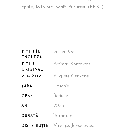
aprilie, 18:15 ora locală București (EEST)
Glitter Kiss
TITLU ÎN
ENGLEZĂ
Artimas Kontaktas
TITLU
ORIGINAL:
Augustė Gerikaitė
REGIZOR:
Lituania
ȚARA:
ficțiune
GEN:
2025
AN:
19 minute
DURATĂ:
Valerijus Jevsejevas,
DISTRIBUȚIE: