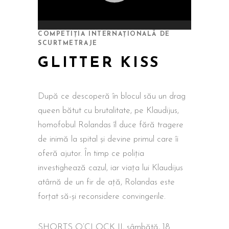
COMPETIȚIA INTERNAȚIONALĂ DE
SCURTMETRAJE
GLITTER KISS
După ce descoperă în blocul său un drag
queen bătut cu brutalitate, pe Klaudijus,
homofobul Rolandas îl duce fără tragere
de inimă la spital și devine primul care îi
oferă ajutor. În timp ce poliția
investighează cazul, iar viața lui Klaudijus
atârnă de un fir de ață, Rolandas este
forțat să-și reconsidere convingerile.
SHORTS O’CLOCK II, sâmbătă, 18