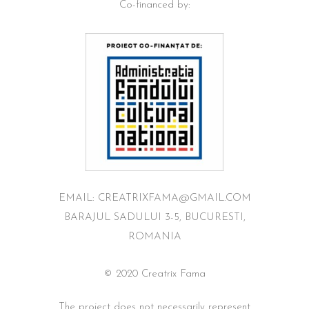
Co-financed by:
EMAIL: CREATRIXFAMA@GMAIL.COM
BARAJUL SADULUI 3-5, BUCURESTI,
ROMANIA
© 2020 Creatrix Fama
The project does not necessarily represent