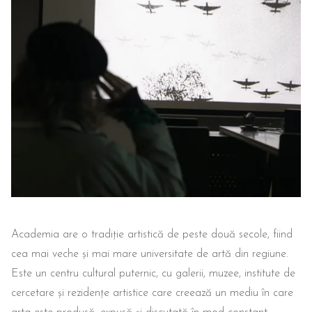
Academia are o tradiție artistică de peste două secole, fiind
cea mai veche și mai mare universitate de artă din regiune.
Este un centru cultural puternic, cu galerii, muzee, institute de
cercetare și rezidențe artistice care creează un mediu în care