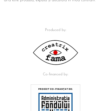
arta este produsă, expusă și discutată în mod constant.
Produced by:
Co-financed by: