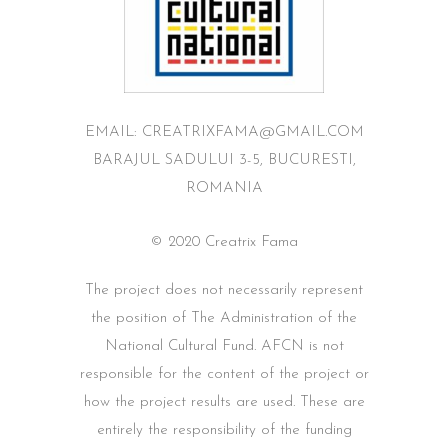
EMAIL: CREATRIXFAMA@GMAIL.COM
BARAJUL SADULUI 3-5, BUCURESTI,
ROMANIA
© 2020 Creatrix Fama
The project does not necessarily represent
the position of The Administration of the
National Cultural Fund. AFCN is not
responsible for the content of the project or
how the project results are used. These are
entirely the responsibility of the funding